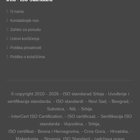
O nama
Kontaktirajte nas
Zahtev za ponudu
Uslovi korišćenja
Politika privatnosti
Politika o kolačićima
© copyright 2010
-
2026
-
ISO standarad Srbija
-
Uvođenje i
sertifikacija standarda
.
-
ISO standardi
:
-
Novi Sad
,
-
Beograd
,
-
Subotica
,
-
Niš
,
-
Srbija
.
-
InterCert ISO Certification
,
-
ISO certificaat
,
-
Sertifikacija ISO
standarda
- Vojvodina, - Srbija
,
ISO certifikat
-
Bosna i Hercegovina
,
-
Crna Gora
,
-
Hrvatska
,
-
Makedonija
,
- Slovenia. ISO Standard
-
zadržava pravo