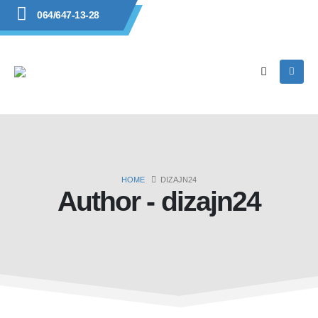
064/647-13-28
HOME
DIZAJN24
Author - dizajn24