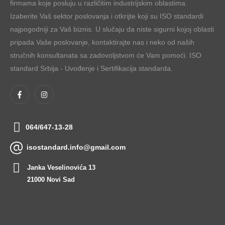
firmama koje posluju u različitim industrijskim oblastima.
Izaberite Vaš sektor poslovanja i otkrijte koji su ISO standardi
najpogodniji za Vaš biznis. U slučaju da niste sigurni kojoj oblasti
pripada Vaše poslovanje, kontaktirajte nas i neko od naših
stručnih konsultanata sa zadovoljstvom će Vam pomoći. ISO
standard Srbija - Uvođenje i Sertifikacija standarda.
064/647-13-28
isostandard.info@gmail.com
Janka Veselinovića 13
21000 Novi Sad