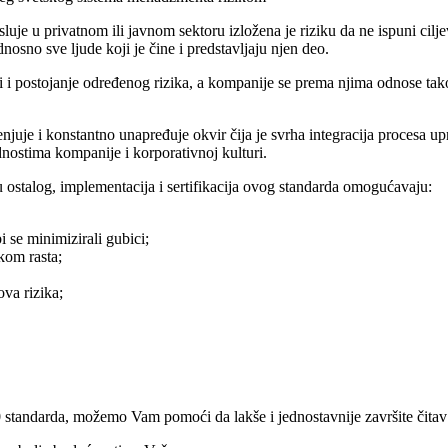
uje u privatnom ili javnom sektoru izložena je riziku da ne ispuni cilje
nosno sve ljude koji je čine i predstavljaju njen deo.
 i postojanje određenog rizika, a kompanije se prema njima odnose tako 
je i konstantno unapređuje okvir čija je svrha integracija procesa uprav
rednostima kompanije i korporativnoj kulturi.
ostalog, implementacija i sertifikacija ovog standarda omogućavaju:
 se minimizirali gubici;
kom rasta;
ova rizika;
00 standarda, možemo Vam pomoći da lakše i jednostavnije završite čitav