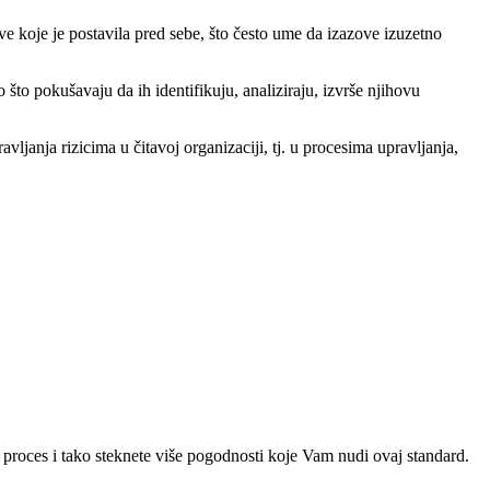
ve koje je postavila pred sebe, što često ume da izazove izuzetno
što pokušavaju da ih identifikuju, analiziraju, izvrše njihovu
ljanja rizicima u čitavoj organizaciji, tj. u procesima upravljanja,
 proces i tako steknete više pogodnosti koje Vam nudi ovaj standard.