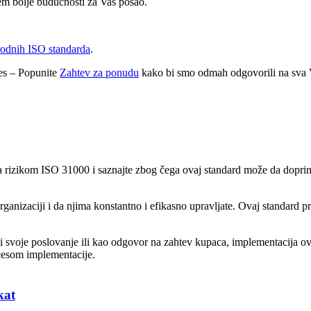
jem bolje budućnosti za Vaš posao.
odnih ISO standarda
.
ces – Popunite
Zahtev za ponudu
kako bi smo odmah odgovorili na sva V
izikom ISO 31000 i saznajte zbog čega ovaj standard može da doprinese 
anizaciji i da njima konstantno i efikasno upravljate. Ovaj standard p
dili svoje poslovanje ili kao odgovor na zahtev kupaca, implementacij
ocesom implementacije.
kat