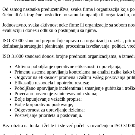
Od samog nastanka preduzetništva, svaka firma i organizacija koja posl
štetne ili čak tragične posledice po samu kompaniju ili organizaciju, od
Jednostavno, svaka aktivnost neke firme ili organizacije sa sobom nosi
evaluaciju i donesu odluku o postupanju sa njima.
ISO 31000 standard preporučuje upravo da organizacija razvija, primenju
definisanja strategije i planiranja, procesima izveštavanja, politici, v
ISO 31000 standard donosi brojne prednosti organizacijama, a između 
Aktivno poboljšanje operativne efikasnosti i upravljanja;
Primenu sistema upravljanja kontrolama na analizi rizika kako bi
Odgovor na efikasnost promena i zaštitu Vašeg poslovanja prili
Efikasniju raspodela i upotrebu resursa;
Poboljšano upravljanje incidentima i smanjenje gubitaka i trošk
Povećano poverenje zainteresovanih strana;
Bolje ispunjavanje važećih propisa;
Bolje korporativno poslovanje;
Odgovornost za upravljanje rizicima;
Postavljanje prioriteta u poslovanju.
Bez obzira na to da li želite ili ste već počeli sa uvođenjem ISO 310