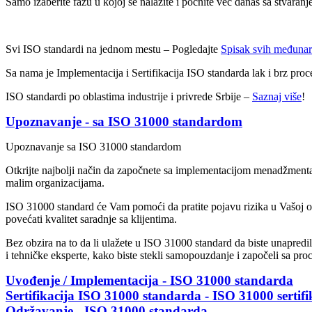
Samo izaberite fazu u kojoj se nalazite i počnite već danas sa stvaran
Svi ISO standardi na jednom mestu – Pogledajte
Spisak svih međunar
Sa nama je Implementacija i Sertifikacija ISO standarda lak i brz pro
ISO standardi po oblastima industrije i privrede Srbije –
Saznaj više
!
Upoznavanje - sa ISO 31000 standardom
Upoznavanje sa ISO 31000 standardom
Otkrijte najbolji način da započnete sa implementacijom menadžmenta r
malim organizacijama.
ISO 31000 standard će Vam pomoći da pratite pojavu rizika u Vašoj org
povećati kvalitet saradnje sa klijentima.
Bez obzira na to da li ulažete u ISO 31000 standard da biste unapre
i tehničke eksperte, kako biste stekli samopouzdanje i započeli sa pr
Uvođenje / Implementacija - ISO 31000 standarda
Sertifikacija ISO 31000 standarda - ISO 31000 sertifi
Održavanje - ISO 31000 standarda