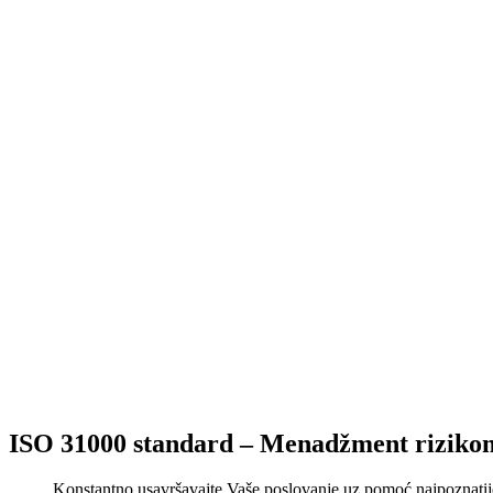
ISO 31000 standard – Menadžment riziko
Konstantno usavršavajte Vaše poslovanje uz pomoć najpoznati