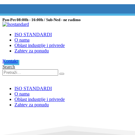
064/647-13-28
isostandard.info@gmail.com
Pon-Pet 08:00h - 16:00h / Sub-Ned - ne radimo
ISO STANDARDI
O nama
Oblast industrije i privrede
Zahtev za ponudu
Kontakt
Search
ISO STANDARDI
O nama
Oblast industrije i privrede
Zahtev za ponudu