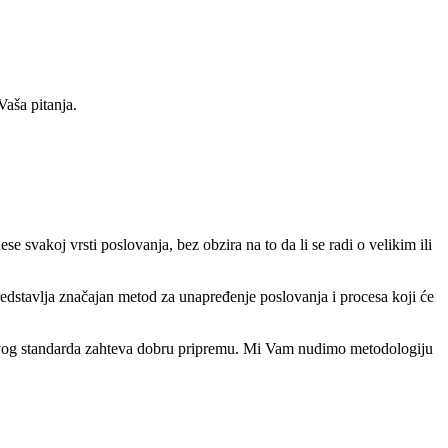
aša pitanja.
svakoj vrsti poslovanja, bez obzira na to da li se radi o velikim ili
redstavlja značajan metod za unapređenje poslovanja i procesa koji će
a ovog standarda zahteva dobru pripremu. Mi Vam nudimo metodologiju