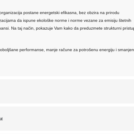
organizacija postane energetski efikasna, bez obzira na prirodu
acijama da ispune ekološke norme i norme vezane za emisiju štetnih
ansi. Na taj način, pokazuje Vam kako da preduzmete strukturni pristu
poboljšane performanse, manje račune za potrošenu energiju i smanje
at