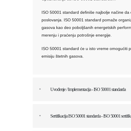
ISO 50001 standard definiše najbolje načine da 
poslovanja. ISO 50001 standard pomaže organiz
gasova kao deo poboljšanih energetskih perform
merenju i praćenju potrošnje energije.
ISO 50001 standard će u isto vreme omogućiti 
emisiju štetnih gasova.
Uvođenje / Implementacija - ISO 50001 standarda
Sertifikacija ISO 50001 standarda - ISO 50001 sertifik